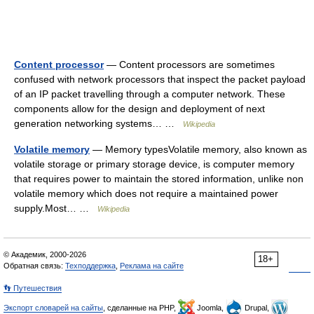
Content processor
— Content processors are sometimes
confused with network processors that inspect the packet payload
of an IP packet travelling through a computer network. These
components allow for the design and deployment of next
generation networking systems… …
Wikipedia
Volatile memory
— Memory typesVolatile memory, also known as
volatile storage or primary storage device, is computer memory
that requires power to maintain the stored information, unlike non
volatile memory which does not require a maintained power
supply.Most… …
Wikipedia
© Академик, 2000-2026
18+
Обратная связь:
Техподдержка
,
Реклама на сайте
👣 Путешествия
Экспорт словарей на сайты
, сделанные на PHP,
Joomla,
Drupal,