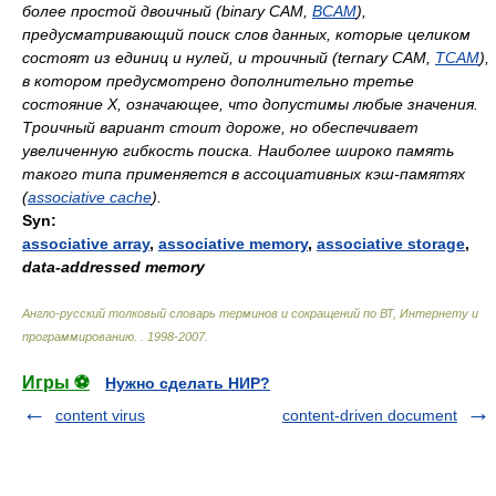
более простой двоичный (binary САМ,
BCAM
),
предусматривающий поиск слов данных, которые целиком
состоят из единиц и нулей, и троичный (ternary САМ,
TCAM
),
в котором предусмотрено дополнительно третье
состояние Х, означающее, что допустимы любые значения.
Троичный вариант стоит дороже, но обеспечивает
увеличенную гибкость поиска. Наиболее широко память
такого типа применяется в ассоциативных кэш-памятях
(
associative cache
).
Syn:
associative array
,
associative memory
,
associative storage
,
data-addressed memory
Англо-русский толковый словарь терминов и сокращений по ВТ, Интернету и
программированию.
.
1998-2007
.
Игры ⚽
Нужно сделать НИР?
content virus
content-driven document