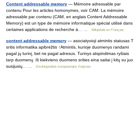
Content addressable memory
— Mémoire adressable par
contenu Pour les articles homonymes, voir CAM. La mémoire
adressable par contenu (CAM, en anglais Content Addressable
Memory) est un type de mémoire informatique spécial utilisé dans
certaines applications de recherche à… …
Wikipédia en Français
content addressable memory
— asociatyvioji atmintis statusas T
sritis informatika apibrėžtis ↑Atmintis, kurioje duomenys randami
pagal jų turinį, bet ne pagal adresus. Turinys atspindimas ryšiais
tarp duomenų. Iš kiekvieno duomens srities eina saitai į kitų su juo
susijusių… …
Enciklopedinis kompiuterijos žodynas